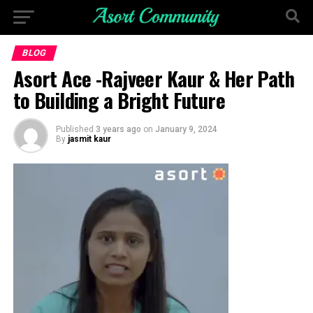
BLOG
Asort Ace -Rajveer Kaur & Her Path
to Building a Bright Future
Published
3 years ago
on
January 9, 2024
By
jasmit kaur